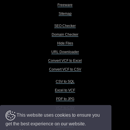
Freeware
Sitemap
SEO Checker
Domain Checker
Hide Files
URL Downloader
Convert VCF to Excel
Convert VCF to CSV
CSV to SQL
Excel to VCF
PDF to JPG
VCF to CSV
This website uses cookies to ensure you
VCF to Excel
get the best experience on our website.
VCF to TXT