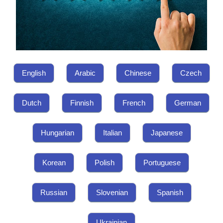
English
Arabic
Chinese
Czech
Dutch
Finnish
French
German
Hungarian
Italian
Japanese
Korean
Polish
Portuguese
Russian
Slovenian
Spanish
Ukrainian