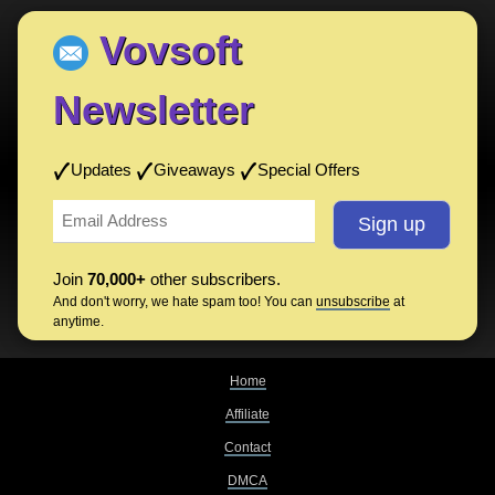
Vovsoft
Newsletter
Updates
Giveaways
Special Offers
Join
70,000+
other subscribers.
And don't worry, we hate spam too! You can
unsubscribe
at
anytime.
Home
Affiliate
Contact
DMCA